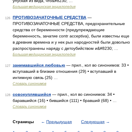
упуская из вида, что&#8230; …
Большая медицинская энциклопедия
ПРОТИВОЗАЧАТОЧНЫЕ СРЕДСТВА
—
126
ПРОТИВОЗАЧАТОЧНЫЕ СРЕДСТВА, предохранительные
средства от беременности (предупреждающие
беременность, зачатие contr acceptiva), были известны еще
в древние времена и у нек рых народностей были довольно
распространены наряду с детоубийством и&#8230; …
Большая медицинская энциклопедия
занимавшийся любовью
— прил., кол во синонимов: 33 •
127
вступавший в близкие отношения (29) • вступавший в
интимную связь (25) …
Словарь синонимов
совокуплявшийся
— прил., кол во синонимов: 34 •
128
баравшийся (16) • бившийся (111) • бравший (68) • …
Словарь синонимов
Страницы
←
Предыдущая
Следующая
→