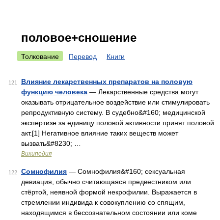
половое+сношение
Толкование
Перевод
Книги
Влияние лекарственных препаратов на половую
121
функцию человека
— Лекарственные средства могут
оказывать отрицательное воздействие или стимулировать
репродуктивную систему. В судебно&#160; медицинской
экспертизе за единицу половой активности принят половой
акт.[1] Негативное влияние таких веществ может
вызвать&#8230; …
Википедия
Сомнофилия
— Сомнофилия&#160; cексуальная
122
девиация, обычно считающаяся предвестником или
стёртой, неявной формой некрофилии. Выражается в
стремлении индивида к совокуплению со спящим,
находящимся в бессознательном состоянии или коме