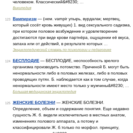
человеком. Классический&#8230; …
Википедия
Вампиризм
— (нем. vampir упырь, вурдалак; мертвец,
123
который сосёт кровь живущих) 1. вид сексуального садизма,
при котором половое возбуждение и удовлетворение
достигаются при виде крови партнёра, ощущении её вкуса,
запаха или от действий, в результате которых …
Энциклопедический словарь по психологии и педагогике
БЕСПЛОДИЕ
— БЕСПЛОДИЕ, неспособность зрелого
124
организма производить потомство. Причиной Б. могут быть
ненормальности либо в половых железах, либо в половых
проводящих путях. Б. наблюдается как в том случае, когда
ненормальности имеют место только у мужчины&#8230; …
Большая медицинская энциклопедия
ЖЕНСКИЕ БОЛЕЗНИ
— ЖЕНСКИЕ БОЛЕЗНИ.
125
Определение, объем и содержание понятия. Еще недавно
сущность Ж. б. видели исключительно в местных анатом,
изменениях полового аппарата, а потому и
классифицировали Ж. б.только по морфол. принципу,